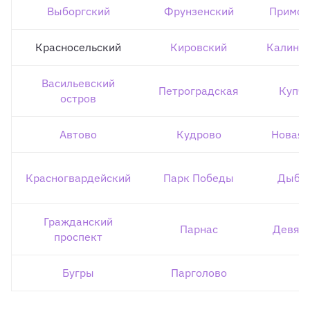
Выборгский
Фрунзенский
Примор
Красносельский
Кировский
Калини
Васильевский
Петроградская
Купч
остров
Автово
Кудрово
Новая 
Красногвардейский
Парк Победы
Дыбе
Гражданский
Парнас
Девят
проспект
Бугры
Парголово