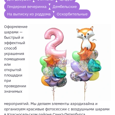
Гендерная вечеринка
Дембельские
На выписку из роддома
Оскорбительные
Оформление
шарами —
быстрый и
эффектный
способ
украшения
помещения
или
открытой
площадки
при
проведении
значимых
мероприятий. Мы делаем элементы аэродизайна и
организуем красивые фотосессии с воздушными шарами
в Красносельском районе Санкт-Петербурга.