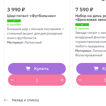
3 990 ₽
7 590 ₽
Шар-гигант «Футбольчик»
Набор на день 
«Бронзовая зве
В наличии
В наличии
Большой шар с личным посланием —
Звезда-гигант с ли
стильный акцент для дня рождения
воздушный фонтан 
юного футболиста.
торжественная ком
Материал:
Латексный
любого праздника.
Материал:
Латексн
Фольгированный
Купить
К
Назад к списку