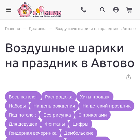
–
–
Главная
Доставка
Воздушные шарики на праздник в Автово
Воздушные шарики
на праздник в Автово
Весь каталог
Распродажа
Хиты продаж
Наборы
На день рождения
На детский праздник
Под потолок
Без рисунка
С приколами
Для девушек
Фонтаны
Цифры
Гендерная вечеринка
Дембельские