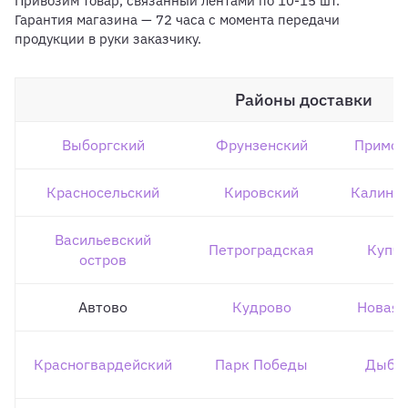
Привозим товар, связанный лентами по 10-15 шт.
Гарантия магазина — 72 часа с момента передачи
продукции в руки заказчику.
Районы доставки
Выборгский
Фрунзенский
Примор
Красносельский
Кировский
Калини
Васильевский
Петроградская
Купч
остров
Автово
Кудрово
Новая 
Красногвардейский
Парк Победы
Дыбе