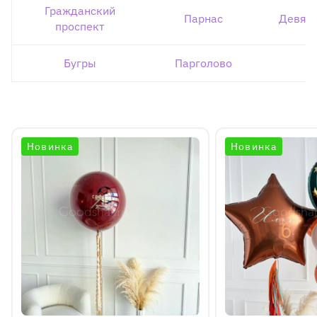
Гражданский
Парнас
Девят
проспект
Бугры
Парголово
Новинка
Новинка