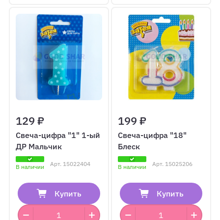
129 ₽
199 ₽
Свеча-цифра "1" 1-ый
Свеча-цифра "18"
ДР Мальчик
Блеск
Арт.
15022404
Арт.
15025206
В наличии
В наличии
Купить
Купить