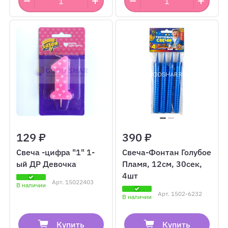
129 ₽
390 ₽
Свеча -цифра "1" 1-
Свеча-Фонтан Голубое
ый ДР Девочка
Пламя, 12см, 30сек,
4шт
Арт.
15022403
В наличии
Арт.
1502-6232
В наличии
Купить
Купить