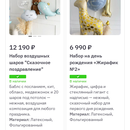
12 190 ₽
6 990 ₽
Набор воздушных
Набор на день
шаров "Сказочное
рождения «Жирафик
поздравление"
№2»
В наличии
В наличии
Баблс с посланием, кит,
Жирафик, цифра и
облако, медвежонок и 20
стеклянный гигант с
шаров под потолок —
надписью — нежный,
нежная, воздушная
сказочный набор для
композиция для любого
первого дня рождения.
праздника.
Материал:
Латексный,
Материал:
Латексный,
Фольгированный
Фольгированный