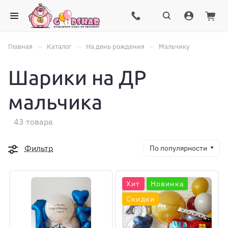
–
–
–
Главная
Каталог
На день рождения
Мальчику
Шарики на ДР
мальчика
43 товара
Фильтр
По популярности
Хит
Новинка
Скидки