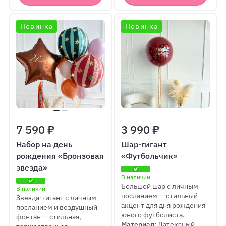
Новинка
Новинка
7 590 ₽
3 990 ₽
Набор на день
Шар-гигант
рождения «Бронзовая
«Футбольчик»
звезда»
В наличии
Большой шар с личным
В наличии
посланием — стильный
Звезда-гигант с личным
акцент для дня рождения
посланием и воздушный
юного футболиста.
фонтан — стильная,
Материал:
Латексный