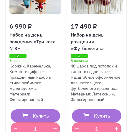
6 990 ₽
17 490 ₽
Набор на день
Набор на день
рождения «Три кота
рождения
№3»
«Футбольчик»
В наличии
В наличии
Коржик, Карамелька,
40 шаров под потолок и
Компот и цифра —
гигант с надписью —
праздничный набор в
масштабное оформление
стиле любимого
для настоящего
мультфильма.
футбольного праздника.
Материал:
Материал:
Латексный,
Фольгированный
Фольгированный
Купить
Купить