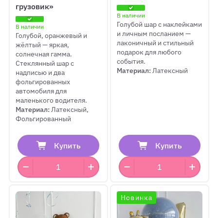
грузовик»
В наличии
Голубой шар с наклейками
В наличии
и личным посланием —
Голубой, оранжевый и
лаконичный и стильный
жёлтый — яркая,
подарок для любого
солнечная гамма.
события.
Стеклянный шар с
Материал:
Латексный
надписью и два
фольгированных
автомобиля для
маленького водителя.
Материал:
Латексный,
Фольгированный
Купить
Купить
Новинка