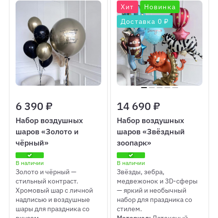
Хит
Новинка
Доставка 0 ₽
6 390 ₽
14 690 ₽
Набор воздушных
Набор воздушных
шаров «Золото и
шаров «Звёздный
чёрный»
зоопарк»
В наличии
В наличии
Золото и чёрный —
Звёзды, зебра,
стильный контраст.
медвежонок и 3D-сферы
Хромовый шар с личной
— яркий и необычный
надписью и воздушные
набор для праздника со
шары для праздника со
стилем.