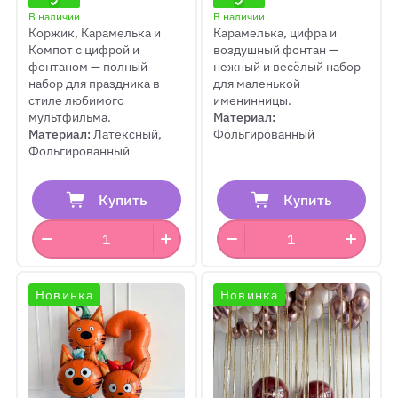
В наличии
В наличии
Коржик, Карамелька и
Карамелька, цифра и
Компот с цифрой и
воздушный фонтан —
фонтаном — полный
нежный и весёлый набор
набор для праздника в
для маленькой
стиле любимого
именинницы.
мультфильма.
Материал:
Материал:
Латексный,
Фольгированный
Фольгированный
Купить
Купить
Новинка
Новинка