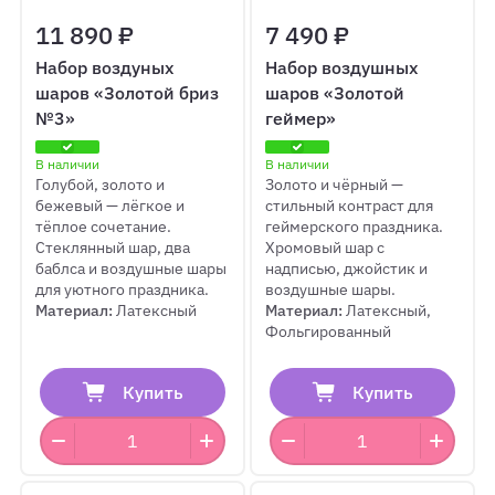
11 890 ₽
7 490 ₽
Набор воздуных
Набор воздушных
шаров «Золотой бриз
шаров «Золотой
№3»
геймер»
В наличии
В наличии
Голубой, золото и
Золото и чёрный —
бежевый — лёгкое и
стильный контраст для
тёплое сочетание.
геймерского праздника.
Стеклянный шар, два
Хромовый шар с
баблса и воздушные шары
надписью, джойстик и
для уютного праздника.
воздушные шары.
Материал:
Латексный
Материал:
Латексный,
Фольгированный
Купить
Купить