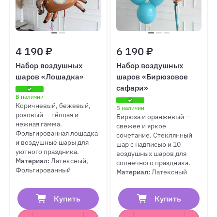
4 190 ₽
6 190 ₽
Набор воздушных
Набор воздушных
шаров «Лошадка»
шаров «Бирюзовое
сафари»
В наличии
Коричневый, бежевый,
В наличии
розовый — тёплая и
Бирюза и оранжевый —
нежная гамма.
свежее и яркое
Фольгированная лошадка
сочетание. Стеклянный
и воздушные шары для
шар с надписью и 10
уютного праздника.
воздушных шаров для
Материал:
Латексный,
солнечного праздника.
Фольгированный
Материал:
Латексный
Купить
Купить