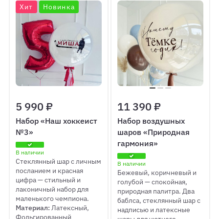
Хит
Новинка
5 990 ₽
11 390 ₽
Набор «Наш хоккеист
Набор воздушных
№3»
шаров «Природная
гармония»
В наличии
Стеклянный шар с личным
В наличии
посланием и красная
Бежевый, коричневый и
цифра — стильный и
голубой — спокойная,
лаконичный набор для
природная палитра. Два
маленького чемпиона.
баблса, стеклянный шар с
Материал:
Латексный,
надписью и латексные
Фольгированный