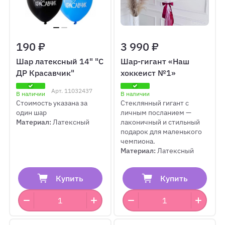
190 ₽
3 990 ₽
Шар латексный 14" "С
Шар-гигант «Наш
ДР Красавчик"
хоккеист №1»
Арт.
11032437
В наличии
В наличии
Стоимость указана за
Стеклянный гигант с
один шар
личным посланием —
Материал:
Латексный
лаконичный и стильный
подарок для маленького
чемпиона.
Материал:
Латексный
Купить
Купить