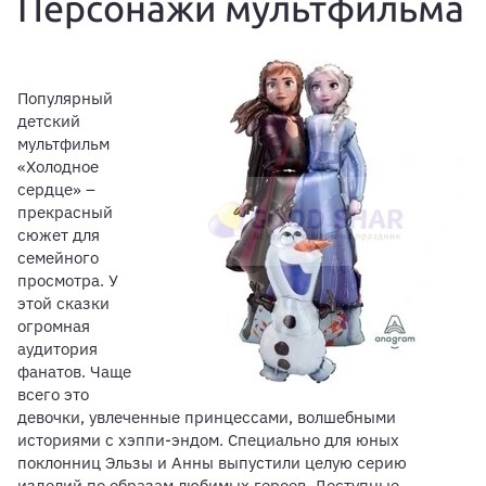
Персонажи мультфильма
Популярный
детский
мультфильм
«Холодное
сердце» –
прекрасный
сюжет для
семейного
просмотра. У
этой сказки
огромная
аудитория
фанатов. Чаще
всего это
девочки, увлеченные принцессами, волшебными
историями с хэппи-эндом. Специально для юных
поклонниц Эльзы и Анны выпустили целую серию
изделий по образам любимых героев. Доступные