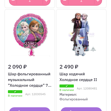
2 090 ₽
2 490 ₽
Шар фольгированный
Шар ходячий
музыкальный
Холодное сердце II
"Холодное сердце" 71
Арт.
12080481
В наличии
см
Арт.
12030545
Материал:
В наличии
Фольгированный