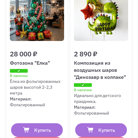
28 000 ₽
2 890 ₽
Фотозона "Елка"
Композиция из
воздушных шаров
В наличии
"Динозавр в колпаке"
Ёлка из фольгированных
шаров высотой 2-2,3
В наличии
метра
Идеально для детского
Материал:
праздника.
Фольгированный
Материал:
Фольгированный
Купить
Купить