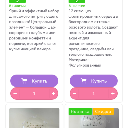
№11
золото"
В наличии
В наличии
Яркий и эффектный набор
12 сияющих
для самого интригующего
фольгированных сердец в
праздника! Центральный
благородном оттенке
элемент — большой шар-
розового золота. Создают
сюрприз с голубыми или
нежный и изысканный
розовыми конфетти и
акцент для
перьями, который станет
романтического
кульминацией вечера.
праздника, свадьбы или
тёплого поздравления.
Материал:
Фольгированный
Купить
Купить
Новинка
Скидки