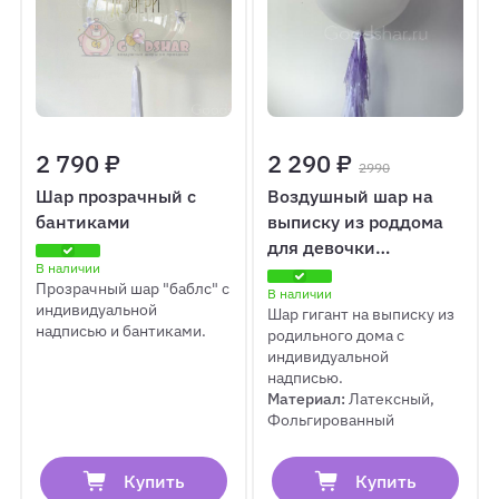
2 790 ₽
2 290 ₽
2990
Шар прозрачный с
Воздушный шар на
бантиками
выписку из роддома
для девочки
В наличии
"Сиреневая
Прозрачный шар "баблс" с
В наличии
нежность"
индивидуальной
Шар гигант на выписку из
надписью и бантиками.
родильного дома с
индивидуальной
надписью.
Материал:
Латексный,
Фольгированный
Купить
Купить