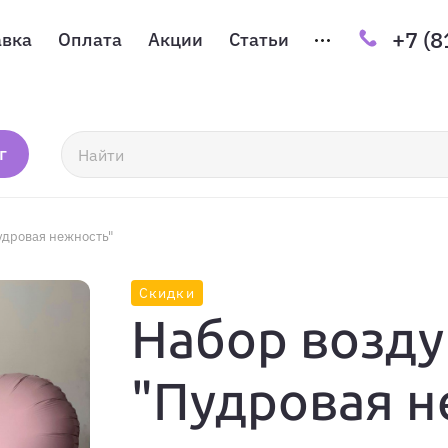
+7 (8
авка
Оплата
Акции
Статьи
г
удровая нежность"
Скидки
Набор возд
"Пудровая н