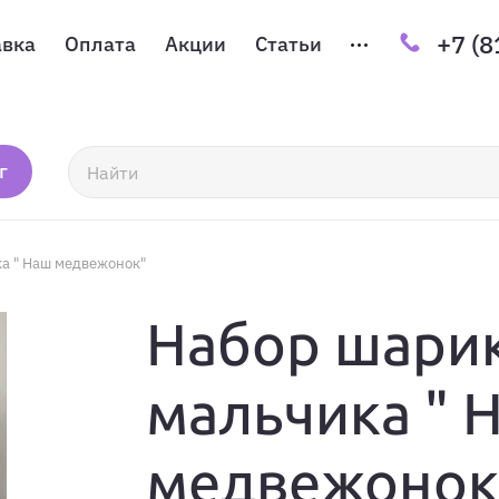
+7 (8
авка
Оплата
Акции
Статьи
г
а " Наш медвежонок"
Набор шари
мальчика " 
медвежонок