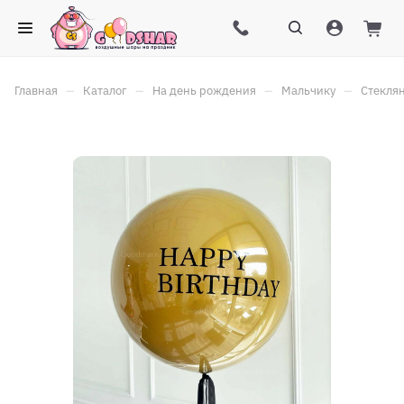
–
–
–
–
Главная
Каталог
На день рождения
Мальчику
Стекля