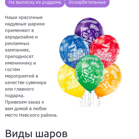
На выписку из роддома
Оскорбительные
Наши красочные
надувные шарики
применяют в
аэродизайне и
рекламных
кампаниях,
преподносят
имениннику и
гостям
мероприятий в
качестве сувенира
или главного
подарка.
Привезем заказ к
вам домой в любое
место Невского района.
Виды шаров