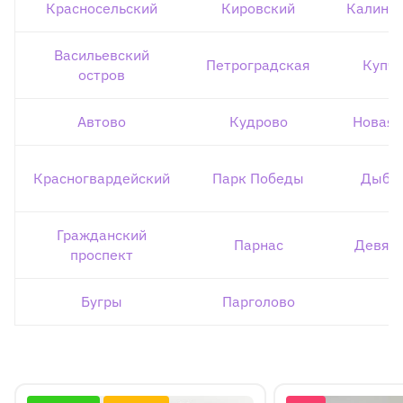
Красносельский
Кировский
Калини
Васильевский
Петроградская
Купч
остров
Автово
Кудрово
Новая 
Красногвардейский
Парк Победы
Дыбе
Гражданский
Парнас
Девят
проспект
Бугры
Парголово