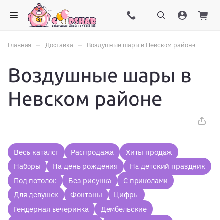
–
–
Главная
Доставка
Воздушные шары в Невском районе
Воздушные шары в
Невском районе
Весь каталог
Распродажа
Хиты продаж
Наборы
На день рождения
На детский праздник
Под потолок
Без рисунка
С приколами
Для девушек
Фонтаны
Цифры
Гендерная вечеринка
Дембельские