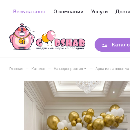
Весь каталог
О компании
Услуги
Дост
Катало
–
–
–
Главная
Каталог
На мероприятия
Арка из латексных 