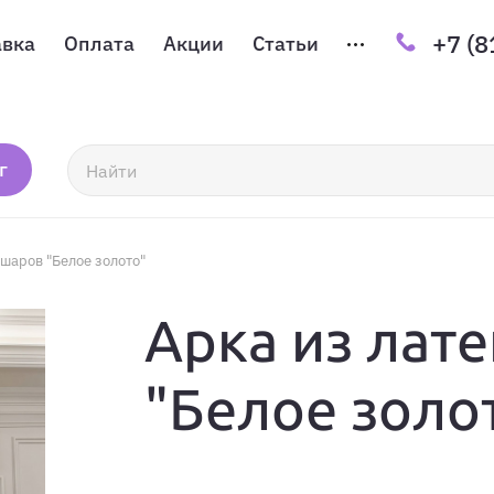
+7 (8
авка
Оплата
Акции
Статьи
г
шаров "Белое золото"
Арка из лат
"Белое золо