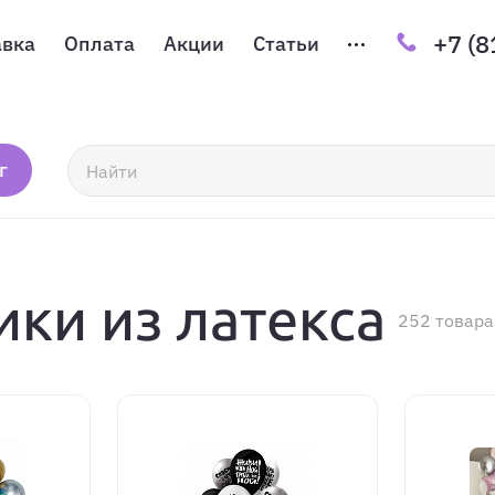
+7 (8
авка
Оплата
Акции
Статьи
г
ки из латекса
252 товара