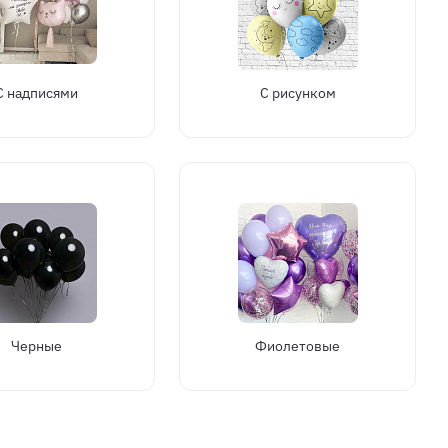
С надписями
С рисунком
Черные
Фиолетовые