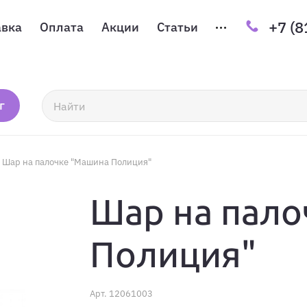
+7 (8
авка
Оплата
Акции
Статьи
г
Шар на палочке "Машина Полиция"
Шар на пало
Полиция"
Арт.
12061003