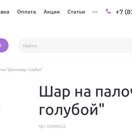
+7 (8
авка
Оплата
Акции
Статьи
г
чке "Динозавр голубой"
Шар на пало
голубой"
Арт.
12060112