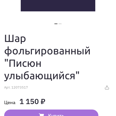
Шар
фольгированный
"Писюн
улыбающийся"
Арт.
12073517
1 150 ₽
Купить