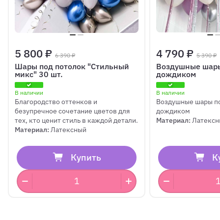
5 800 ₽
4 790 ₽
6 390 ₽
5 390 ₽
Шары под потолок "Стильный
Воздушные шары
микс" 30 шт.
дождиком
В наличии
В наличии
Благородство оттенков и
Воздушные шары по
безупречное сочетание цветов для
дождиком
тех, кто ценит стиль в каждой детали.
Материал:
Латексн
Материал:
Латексный
Купить
К