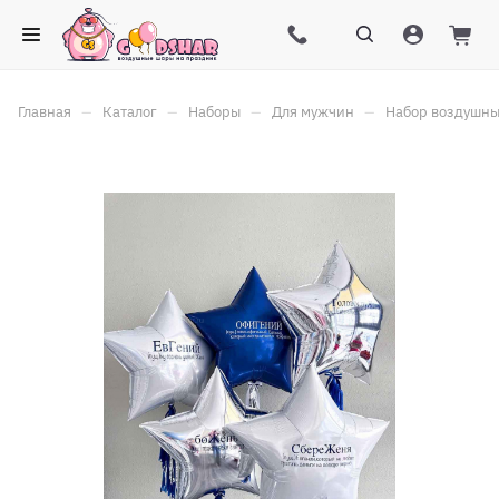
–
–
–
–
Главная
Каталог
Наборы
Для мужчин
Набор воздушны