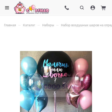
–
–
–
Главная
Каталог
Наборы
Набор воздушных шаров на опре