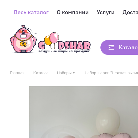
Весь каталог
О компании
Услуги
Дост
Катало
–
–
–
Главная
Каталог
Наборы
Набор шаров "Нежная выпис