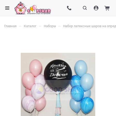
–
–
–
Главная
Каталог
Наборы
Набор латексных шаров на опре